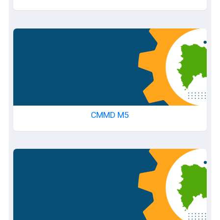
20250717192
CMMD M5